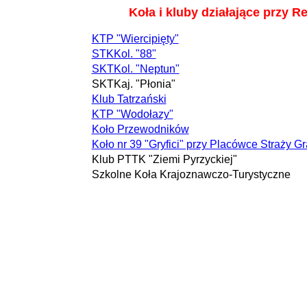
Koła i kluby działające przy
KTP "Wiercipięty"
STKKol. "88"
SKTKol. "Neptun"
SKTKaj. "Płonia"
Klub Tatrzański
KTP "Wodołazy"
Koło Przewodników
Koło nr 39 "Gryfici" przy Placówce Straży G
Klub PTTK "Ziemi Pyrzyckiej"
Szkolne Koła Krajoznawczo-Turystyczne