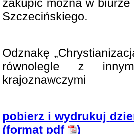
zakupić można w biurze
Szczecińskiego.
Odznakę „Chrystianiza
równolegle z innym
krajoznawczymi
pobierz i wydrukuj
dzie
(format pdf
)