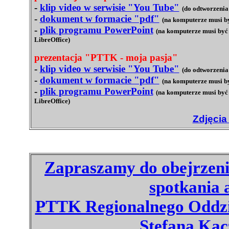
-
klip video w serwisie "You Tube"
(do odtworzenia
-
dokument w formacie "pdf"
(na komputerze musi b
-
plik programu PowerPoint
(na komputerze musi być 
LibreOffice)
prezentacja "PTTK - moja pasja"
-
klip video w serwisie "You Tube"
(do odtworzenia
-
dokument w formacie "pdf"
(na komputerze musi b
-
plik programu PowerPoint
(na komputerze musi być 
LibreOffice)
Zdjęcia
Zapraszamy do obejrzenia
spotkania
PTTK Regionalnego Oddzia
Stefana Ka