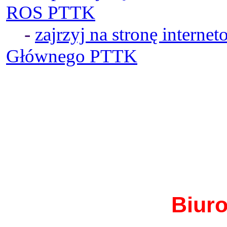
ROS PTTK
-
zajrzyj na stronę intern
Głównego PTTK
Biuro